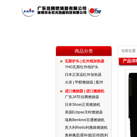
商品分类
当前位置
产品详
瓦斯炉头 | 红外线加热器
公司简介
瓦斯炉头 | 红外线加热器
红外线燃烧器
公司新闻
YHG瓦斯红外线炉头
日本正英远红外加热器
火排 | 甲醇燃烧器 | 配件
代理品牌
燃气设备
进口燃烧器 | 进口燃烧机
广东JATE佳腾燃烧器
日本Shoei正英燃烧机
美国Eclipse天时燃烧器
瑞典Bentone百通燃烧机
意大利Riello利雅路燃烧机
奥林佩亚|霍科德|百得|凯利