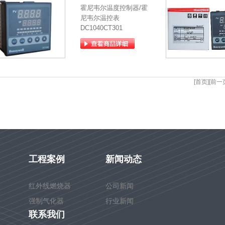
霍尼韦尔温度控制器/霍
尼韦尔温控表
DC1040CT301
[首页][前一
工程案例
新闻动态
红外线燃烧器
公司新闻
强制气化器
行业新闻
联系我们