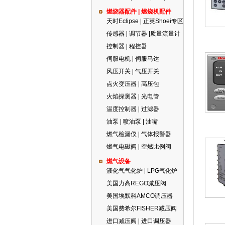
燃烧器配件 | 燃烧机配件
天时Eclipse | 正英Shoei专区
传感器 | 调节器 |质量流量计
控制器 | 程控器
伺服电机 | 伺服马达
风压开关 | 气压开关
点火变压器 | 高压包
火焰探测器 | 光电管
温度控制器 | 过滤器
油泵 | 喷油泵 | 油嘴
燃气检漏仪 | 气体报警器
燃气电磁阀 | 空燃比例阀
燃气设备
液化气气化炉 | LPG气化炉
美国力高REGO减压阀
美国埃默科AMCO调压器
美国费希尔FISHER减压阀
进口减压阀 | 进口调压器