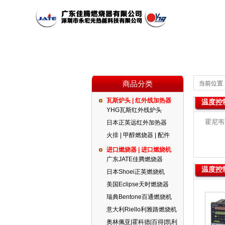
商品分类
当前位置
瓦斯炉头 | 红外线加热器
温度控制
公司简介
瓦斯炉头 | 红外线加热器
红外线燃烧器
公司新闻
YHG瓦斯红外线炉头
霍尼韦H
日本正英远红外加热器
火排 | 甲醇燃烧器 | 配件
代理品牌
燃气设备
进口燃烧器 | 进口燃烧机
广东JATE佳腾燃烧器
温度控制
日本Shoei正英燃烧机
美国Eclipse天时燃烧器
瑞典Bentone百通燃烧机
意大利Riello利雅路燃烧机
奥林佩亚|霍科德|百得|凯利