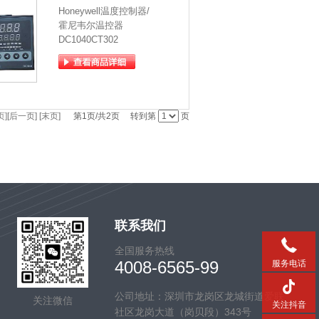
Honeywell温度控制器/
霍尼韦尔温控器
DC1040CT302
页]
[后一页]
[末页]
第1页/共2页 转到第
页
联系我们
全国服务热线
4008-6565-99
服务电话
公司地址：深圳市龙岗区龙城街道爱联
关注微信
关注抖音
社区龙岗大道（岗贝段）343号