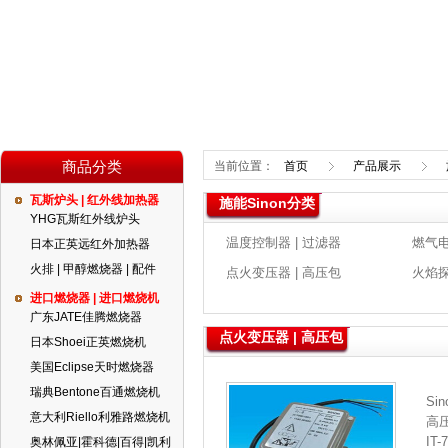
商品分类
当前位置：
首页
产品展示
瓦斯炉头 | 红外线加热器
施能Sinon分类
YHG瓦斯红外线炉头
温度控制器 | 过滤器
燃气电
日本正英远红外加热器
火排 | 甲醇燃烧器 | 配件
点火变压器 | 高压包
火焰探
进口燃烧器 | 进口燃烧机
广东JATE佳腾燃烧器
点火变压器 | 高压包
日本Shoei正英燃烧机
美国Eclipse天时燃烧器
瑞典Bentone百通燃烧机
Si
意大利Riello利雅路燃烧机
高
IT-7
奥林佩亚|霍科德|百得|凯利