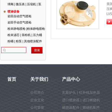
美
球阀 | 微压表 | 压缩机 | 泵
压
喷涂设备
LV
岩田自动空气喷枪
岩田手动空气喷枪
粉末静电喷枪 |粉体静电喷枪
粉末滤芯 | 筛粉机 | 压力桶
粉桶 | 粉泵 | 其他喷涂配件
首页
关于我们
产品中心
公司简介
瓦斯炉头 | 红外线加热器
企业文化
进口燃烧器 | 进口燃烧机
公司荣誉
燃烧器配件 | 燃烧机配件