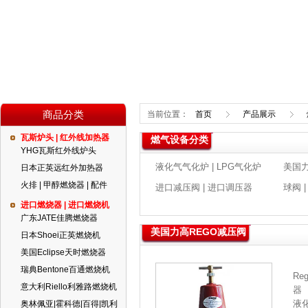
商品分类
当前位置：
首页
产品展示
瓦斯炉头 | 红外线加热器
燃气设备分类
YHG瓦斯红外线炉头
液化气气化炉 | LPG气化炉
美国力
日本正英远红外加热器
火排 | 甲醇燃烧器 | 配件
进口减压阀 | 进口调压器
球阀 |
进口燃烧器 | 进口燃烧机
广东JATE佳腾燃烧器
美国力高REGO减压阀
日本Shoei正英燃烧机
美国Eclipse天时燃烧器
瑞典Bentone百通燃烧机
Re
意大利Riello利雅路燃烧机
器
液
奥林佩亚|霍科德|百得|凯利