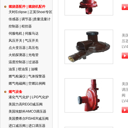
燃烧器配件 | 燃烧机配件
天时Eclipse | 正英Shoei专区
传感器 | 调节器 |质量流量计
控制器 | 程控器
伺服电机 | 伺服马达
美
风压开关 | 气压开关
压器
LV
点火变压器 | 高压包
火焰探测器 | 光电管
温度控制器 | 过滤器
油泵 | 喷油泵 | 油嘴
燃气检漏仪 | 气体报警器
燃气电磁阀 | 空燃比例阀
美
调压
燃气设备
阀
液化气气化炉 | LPG气化炉
LV
美国力高REGO减压阀
美国埃默科AMCO调压器
美国费希尔FISHER减压阀
进口减压阀 | 进口调压器