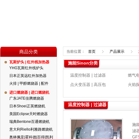
商品分类
当前位置：
首页
产品展示
瓦斯炉头 | 红外线加热器
施能Sinon分类
YHG瓦斯红外线炉头
温度控制器 | 过滤器
燃气电
日本正英远红外加热器
火排 | 甲醇燃烧器 | 配件
点火变压器 | 高压包
火焰探
进口燃烧器 | 进口燃烧机
广东JATE佳腾燃烧器
温度控制器 | 过滤器
日本Shoei正英燃烧机
美国Eclipse天时燃烧器
瑞典Bentone百通燃烧机
施
意大利Riello利雅路燃烧机
滤
GF
奥林佩亚|霍科德|百得|凯利