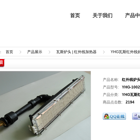
首页
关于我们
产品中
：
首页
产品展示
瓦斯炉头 | 红外线加热器
YHG瓦斯红外线
细
企业文化
进口燃烧器 | 进口燃烧机
强制气化器
行业新闻
产品名称:
红外线炉
喷涂设备
产品型号:
YHG-1002
产品分类:
YHG瓦斯
商品点击数:
2194