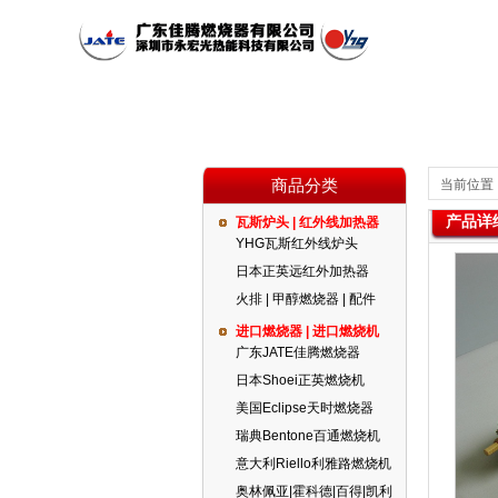
商品分类
当前位置
产品详
瓦斯炉头 | 红外线加热器
公司简介
瓦斯炉头 | 红外线加热器
红外线燃烧器
公司新闻
YHG瓦斯红外线炉头
日本正英远红外加热器
火排 | 甲醇燃烧器 | 配件
代理品牌
燃气设备
进口燃烧器 | 进口燃烧机
广东JATE佳腾燃烧器
日本Shoei正英燃烧机
美国Eclipse天时燃烧器
瑞典Bentone百通燃烧机
意大利Riello利雅路燃烧机
奥林佩亚|霍科德|百得|凯利