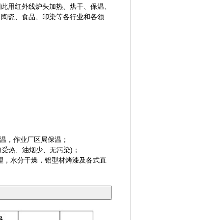
因此用
红外线炉头
加热、烘干、保温、
、陶瓷、食品、印染等各行业和各领
；
保温，作业厂区局保温；
受热、油烟少、无污染)；
处理，水分干燥，铝型材烤漆及各式直