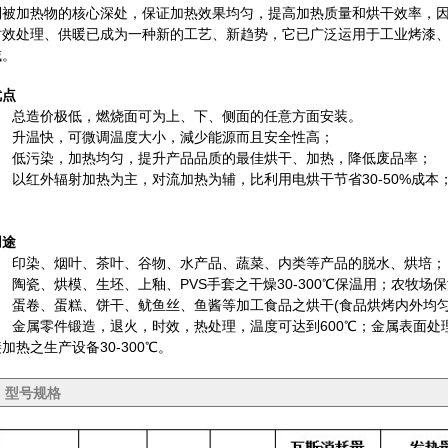
到被加热物的核心深处，保证加热效果均匀，提高加热质量和烘干效率，
时效处理、供暖已成为一种新的工艺、新趋势，它已广泛运用于工业烤漆
域。
优点
■ 总造价极低，燃烧面可为上、下、侧面的任意方面安装。
■ 升温快，可微调温度大小，減少能源而且安全性高；
■ 低污染，加热均匀，提升产品品质的最佳烘干、加热，降低废品率；
■ 以红外辐射加热为主，对流加热为辅，比利用电烘干节省30-50%成本
用途
■ 印染、烟叶、茶叶、谷物、水产品、蔬菜、内类等产品的脱水、烘培；
■ 陶瓷、烘模、生坯、上釉、PVS手套之干燥30-300℃保温用；农牧场
■ 蛋卷、蛋糕、饼干、鱿鱼丝、鱼酱等加工食品之烘干(食品烘烤内外均匀
■ 金属零件锻造，退火，时效，热处理，温度可达到600℃；金属表面
加热之生产设备30-300℃。
型号规格