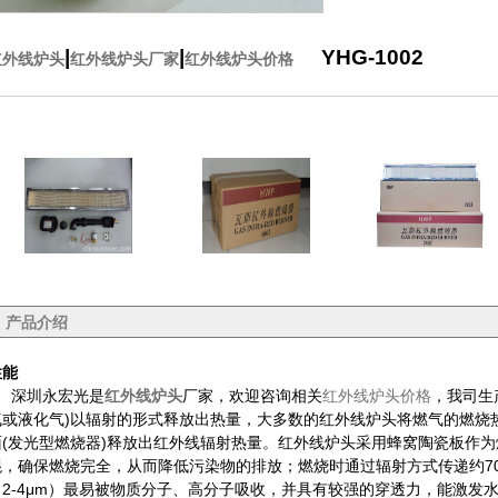
|
|
YHG-1002
红外线炉头
红外线炉头厂家
红外线炉头价格
产品介绍
性能
深圳永宏光是
红外线炉头
厂家，欢迎咨询相关
红外线炉头
价格
，我司生
气或液化气)以辐射的形式释放出热量，大多数的
红外线炉头
将燃气的燃烧
面(发光型燃烧器)释放出红外线辐射热量。
红外线炉头
采用蜂窝陶瓷板作为
混，确保燃烧完全，从而降低污染物的排放；燃烧时通过辐射方式传递约7
（2-4μm）最易被物质分子、高分子吸收，并具有较强的穿透力，能激发