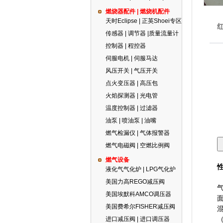
燃烧器配件 | 燃烧机配件
天时Eclipse | 正英Shoei专区
传感器 | 调节器 |质量流量计
控制器 | 程控器
伺服电机 | 伺服马达
风压开关 | 气压开关
点火变压器 | 高压包
火焰探测器 | 光电管
温度控制器 | 过滤器
油泵 | 喷油泵 | 油嘴
燃气检漏仪 | 气体报警器
燃气电磁阀 | 空燃比例阀
燃气设备
液化气气化炉 | LPG气化炉
美国力高REGO减压阀
美国埃默科AMCO调压器
美国费希尔FISHER减压阀
进口减压阀 | 进口调压器