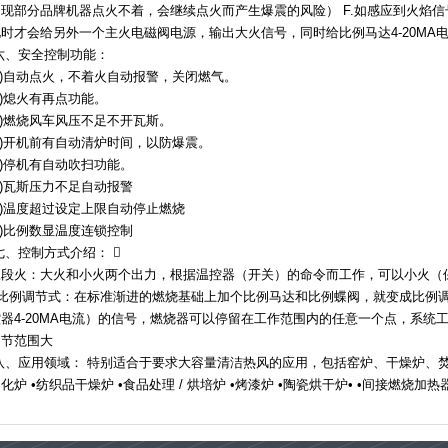
出现部分品牌机器点火不着，会继续点火而产生爆震的风险） F.如感应到火焰
此时才会给另外一个主火电磁阀电源，输出大火信号，同时给比例马达4-20MA
六、安全控制功能：
1)自动点火，不着火自动报警，关闭燃气。
)熄火有再点功能。
3)燃烧风车风压不足不开瓦斯。
4)开机前有自动清炉时间，以防爆震。
5)停机有自动吹扫功能。
6)瓦斯压力不足自动报警
7)温度超过设定上限自动停止燃烧
8)比例数显温度连锁控制
七、控制方式介绍： 
三段火：大火和小火两个出力，根据温控器（开关）的命令而工作，可以小火（
比例调节式：在标准渐进的燃烧基础上加个比例马达和比例蝶阀，就变成比例
控器4-20MA电流）的信号，燃烧器可以停留在工作范围内的任意一个点，系统
调节范围大
八、应用领域： 特别适合于要求大容量清洁热风的应用，包括窑炉、干燥炉、焚烧
化炉 •纺织品干燥炉 •食品处理 / 烘培炉 •烤漆炉 •陶瓷烘干炉• •间接燃烧加热