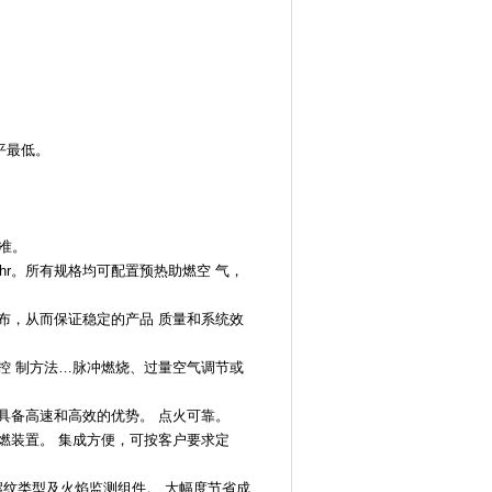
 平最低。
 准。
0 Btu/hr。所有规格均可配置预热助燃空 气，
匀分布，从而保证稳定的产品 质量和系统效
何控 制方法…脉冲燃烧、过量空气调节或
围内具备高速和高效的优势。 点火可靠。
引燃装置。 集成方便，可按客户要求定
螺纹类型及火焰监测组件。 大幅度节省成