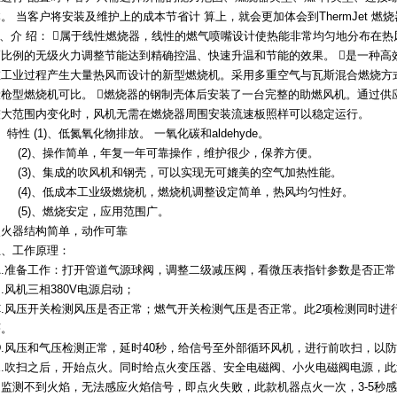
。 当客户将安装及维护上的成本节省计 算上，就会更加体会到ThermJet 燃
1、介 绍： 属于线性燃烧器，线性的燃气喷嘴设计使热能非常均匀地分布在热
高比例的无级火力调整节能达到精确控温、快速升温和节能的效果。 是一种高
在工业过程产生大量热风而设计的新型燃烧机。采用多重空气与瓦斯混合燃烧方
般枪型燃烧机可比。 燃烧器的钢制壳体后安装了一台完整的助燃风机。通过供
较大范围内变化时，风机无需在燃烧器周围安装流速板照样可以稳定运行。
、特性 (1)、低氮氧化物排放。 一氧化碳和aldehyde。
(2)、操作简单，年复一年可靠操作，维护很少，保养方便。
(3)、集成的吹风机和钢壳，可以实现无可媲美的空气加热性能。
(4)、低成本工业级燃烧机，燃烧机调整设定简单，热风均匀性好。
(5)、燃烧安定，应用范围广。
点火器结构简单，动作可靠
五、工作原理：
A.准备工作：打开管道气源球阀，调整二级减压阀，看微压表指针参数是否正常
.风机三相380V电源启动；
C.风压开关检测风压是否正常；燃气开关检测气压是否正常。此2项检测同时进
序。
D.风压和气压检测正常，延时40秒，给信号至外部循环风机，进行前吹扫，以
E.吹扫之后，开始点火。同时给点火变压器、安全电磁阀、小火电磁阀电源，
如监测不到火焰，无法感应火焰信号，即点火失败，此款机器点火一次，3-5秒