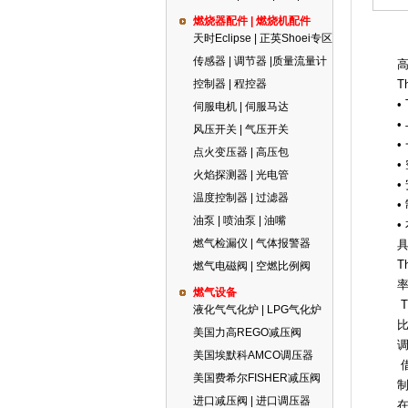
燃烧器配件 | 燃烧机配件
天时Eclipse | 正英Shoei专区
传感器 | 调节器 |质量流量计
控制器 | 程控器
T
•
伺服电机 | 伺服马达
•
风压开关 | 气压开关
点火变压器 | 高压包
•
火焰探测器 | 光电管
温度控制器 | 过滤器
•
油泵 | 喷油泵 | 油嘴
•
燃气检漏仪 | 气体报警器
具
T
燃气电磁阀 | 空燃比例阀
燃气设备
T
液化气气化炉 | LPG气化炉
美国力高REGO减压阀
调
美国埃默科AMCO调压器
借
美国费希尔FISHER减压阀
制
进口减压阀 | 进口调压器