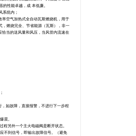
烧器的性能卓越，成 本低廉。
风系统内；
效率空气加热式全自动瓦斯燃烧机，用于
式，燃烧完全、节省能源（瓦斯），非一
应恰当的送风量和风压，当风管内流速在
；
行，如故障，直接报警，不进行下一步程
防爆震。
此过程另外一个主火电磁阀是断开状态。
感应不到信号，即输出故障信号。（避免