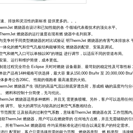
高速、排放和灵活性的新标准 提供更多的。。。
hermJet 燃烧器在设计和已知性能的各 个领域代表着技术的顶尖水平。
 ThermJet 燃烧器的运行速度在现有燃 烧器中名列前茅。
 与竞争对手同类型燃烧器的对比试验证 明ThermJet 燃烧器的有害气体排放水
• 一体化的燃气和空气孔板结构能够简化 燃烧器的配管、安装及调试。
 空气和燃气入口可以单独以90°的增益 进行调节，以适应不同的管道布局。
• 安装、运行和维护简便，成本更低。
 制造过程完全符合 Eclipse 天时对燃烧 设备最新、最苛刻的稳定性及可靠性标
 本款产品有14种规格可供选择，最大容 量从150,000 Btu/hr 至 20,000,00
体参考公告206C。 性能的领跑者 最高速度的火焰。
hermJet 燃烧器产生 强烈的高温气流以彻底穿透负荷，形成精 确的温度均
率。 燃料和控制十分简便，无与伦比。
hermJet 燃烧器适用多种燃料，并且无 需更换喷嘴。另外，客户可以选用任
比例 调节。 较大的调节比与较高的过剩空气系数相结合。
节范围宽 泛及较高的过剩空气系数，意味着ThermJet 燃烧器在其 工作范
助ThermJet 燃烧器，用户可以在燃烧带的 任何地方点燃，并且无需辅助的
。 所有ThermJet 燃烧器组 件均采用标准化进行组合以满足客户的特定需求。
在进行 配置时，客户只需选择所需的能力范围、燃烧器类型、燃 料类型、连接