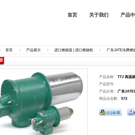
首页
关于我们
产品中
：
首页
产品展示
进口燃烧器 | 进口燃烧机
广东JATE佳腾燃
细
企业文化
进口燃烧器 | 进口燃烧机
强制气化器
行业新闻
产品名称:
TTJ 高温
喷涂设备
产品型号:
产品分类:
广东JAT
商品点击数:
572