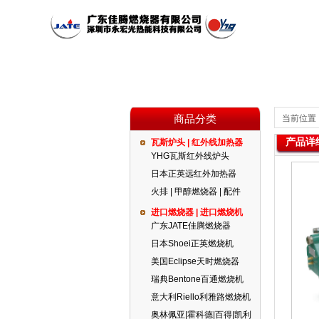
商品分类
当前位置
产品详
瓦斯炉头 | 红外线加热器
公司简介
瓦斯炉头 | 红外线加热器
红外线燃烧器
公司新闻
YHG瓦斯红外线炉头
日本正英远红外加热器
火排 | 甲醇燃烧器 | 配件
代理品牌
燃气设备
进口燃烧器 | 进口燃烧机
广东JATE佳腾燃烧器
日本Shoei正英燃烧机
美国Eclipse天时燃烧器
瑞典Bentone百通燃烧机
意大利Riello利雅路燃烧机
奥林佩亚|霍科德|百得|凯利