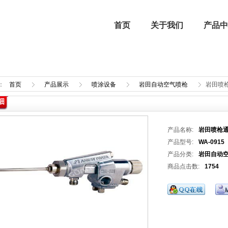
首页
关于我们
产品中
：
首页
产品展示
喷涂设备
岩田自动空气喷枪
岩田喷
细
企业文化
进口燃烧器 | 进口燃烧机
强制气化器
行业新闻
产品名称:
岩田喷枪通
喷涂设备
产品型号:
WA-0915
产品分类:
岩田自动
商品点击数:
1754