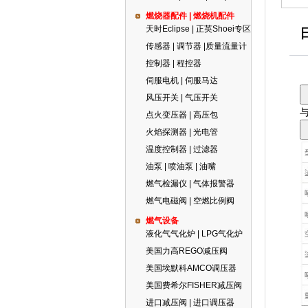
燃烧器配件 | 燃烧机配件
天时Eclipse | 正英Shoei专区
传感器 | 调节器 |质量流量计
控制器 | 程控器
伺服电机 | 伺服马达
风压开关 | 气压开关
点火变压器 | 高压包
火焰探测器 | 光电管
温度控制器 | 过滤器
油泵 | 喷油泵 | 油嘴
燃气检漏仪 | 气体报警器
燃气电磁阀 | 空燃比例阀
燃气设备
液化气气化炉 | LPG气化炉
美国力高REGO减压阀
美国埃默科AMCO调压器
美国费希尔FISHER减压阀
进口减压阀 | 进口调压器