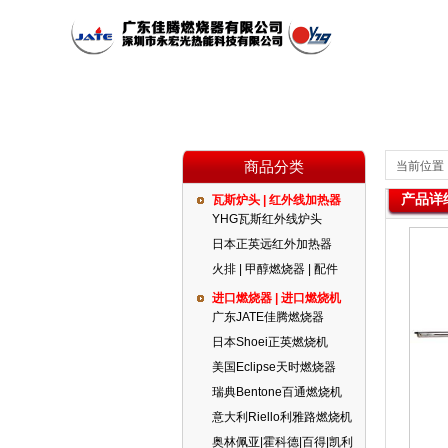
商品分类
当前位置
产品详
瓦斯炉头 | 红外线加热器
公司简介
瓦斯炉头 | 红外线加热器
红外线燃烧器
公司新闻
YHG瓦斯红外线炉头
日本正英远红外加热器
火排 | 甲醇燃烧器 | 配件
代理品牌
燃气设备
进口燃烧器 | 进口燃烧机
广东JATE佳腾燃烧器
日本Shoei正英燃烧机
美国Eclipse天时燃烧器
瑞典Bentone百通燃烧机
意大利Riello利雅路燃烧机
奥林佩亚|霍科德|百得|凯利