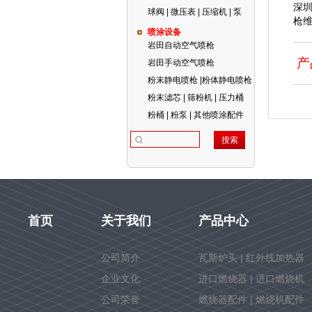
深
球阀 | 微压表 | 压缩机 | 泵
枪维
喷涂设备
岩田自动空气喷枪
产
岩田手动空气喷枪
粉末静电喷枪 |粉体静电喷枪
粉末滤芯 | 筛粉机 | 压力桶
粉桶 | 粉泵 | 其他喷涂配件
首页
关于我们
产品中心
公司简介
瓦斯炉头 | 红外线加热器
企业文化
进口燃烧器 | 进口燃烧机
公司荣誉
燃烧器配件 | 燃烧机配件