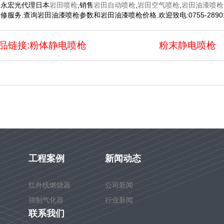
圳永宏光代理日本
岩田喷枪
,销售
岩田自动喷枪
,
岩田空气喷枪
,
岩田油漆喷枪
修服务.查询岩田油漆喷枪参数和岩田油漆喷枪价格.欢迎致电:0755-28901
品链接:
粉体静电喷枪
粉末静电喷枪
工程案例
新闻动态
红外线燃烧器
公司新闻
强制气化器
行业新闻
联系我们