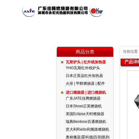
商品分类
当前位置
产品详
瓦斯炉头 | 红外线加热器
公司简介
瓦斯炉头 | 红外线加热器
红外线燃烧器
公司新闻
YHG瓦斯红外线炉头
日本正英远红外加热器
火排 | 甲醇燃烧器 | 配件
代理品牌
燃气设备
进口燃烧器 | 进口燃烧机
广东JATE佳腾燃烧器
日本Shoei正英燃烧机
美国Eclipse天时燃烧器
瑞典Bentone百通燃烧机
意大利Riello利雅路燃烧机
奥林佩亚|霍科德|百得|凯利