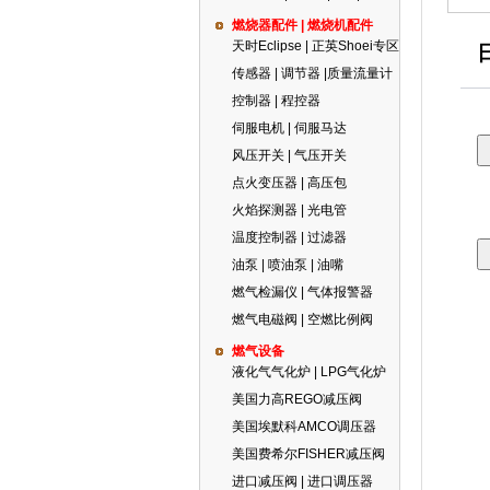
燃烧器配件 | 燃烧机配件
天时Eclipse | 正英Shoei专区
传感器 | 调节器 |质量流量计
控制器 | 程控器
伺服电机 | 伺服马达
风压开关 | 气压开关
点火变压器 | 高压包
火焰探测器 | 光电管
温度控制器 | 过滤器
油泵 | 喷油泵 | 油嘴
燃气检漏仪 | 气体报警器
燃气电磁阀 | 空燃比例阀
燃气设备
液化气气化炉 | LPG气化炉
美国力高REGO减压阀
美国埃默科AMCO调压器
美国费希尔FISHER减压阀
进口减压阀 | 进口调压器