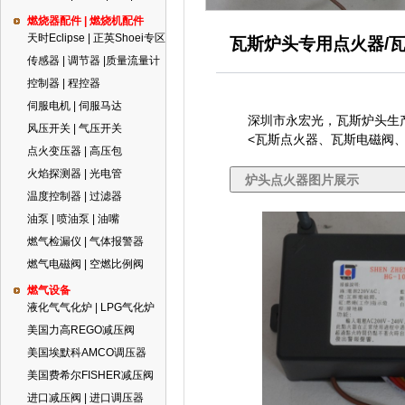
燃烧器配件 | 燃烧机配件
天时Eclipse | 正英Shoei专区
瓦斯炉头专用点火器/瓦
传感器 | 调节器 |质量流量计
控制器 | 程控器
伺服电机 | 伺服马达
深圳市永宏光，瓦斯炉头生
风压开关 | 气压开关
<瓦斯点火器、瓦斯电磁阀、
点火变压器 | 高压包
火焰探测器 | 光电管
炉头点火器图片展示
温度控制器 | 过滤器
油泵 | 喷油泵 | 油嘴
燃气检漏仪 | 气体报警器
燃气电磁阀 | 空燃比例阀
燃气设备
液化气气化炉 | LPG气化炉
美国力高REGO减压阀
美国埃默科AMCO调压器
美国费希尔FISHER减压阀
进口减压阀 | 进口调压器