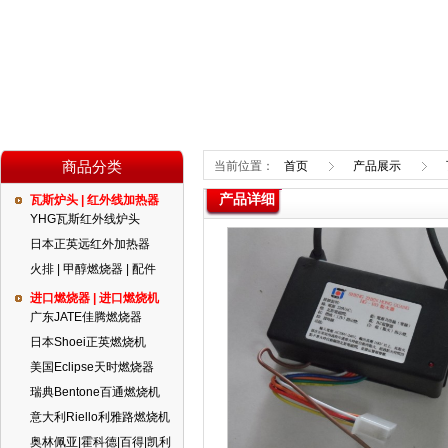
商品分类
当前位置：
首页
产品展示
产品详细
瓦斯炉头 | 红外线加热器
YHG瓦斯红外线炉头
日本正英远红外加热器
火排 | 甲醇燃烧器 | 配件
进口燃烧器 | 进口燃烧机
广东JATE佳腾燃烧器
日本Shoei正英燃烧机
美国Eclipse天时燃烧器
瑞典Bentone百通燃烧机
意大利Riello利雅路燃烧机
奥林佩亚|霍科德|百得|凯利